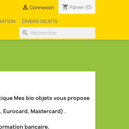
shopping_cart

Panier
(0)
Connexion
RATION
DIVERS OBJETS
search
outique Mes bio objets vous propose
, Eurocard, Mastercard) .
formation bancaire.