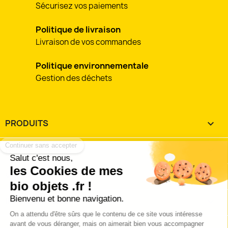
Sécurisez vos paiements
Politique de livraison
Livraison de vos commandes
Politique environnementale
Gestion des déchets
PRODUITS

Continuer sans accepter
NOTRE SOCIÉTÉ

Salut c'est nous,
les Cookies de mes
VOTRE COMPTE

bio objets .fr !
Bienvenu et bonne navigation.
INFORMATIONS
keyboard_arrow_down
On a attendu d'être sûrs que le contenu de ce site vous intéresse
J'accepte les
conditions utilisation et de vente
avant de vous déranger, mais on aimerait bien vous accompagner