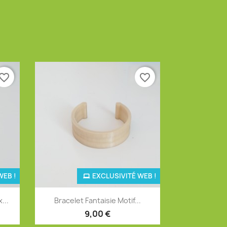
vorite_border
favorite_border
WEB !
EXCLUSIVITÉ WEB !
Aperçu rapide

...
Bracelet Fantaisie Motif...
9,00 €