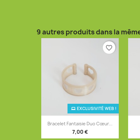
9 autres produits dans la même
favorite_border
EXCLUSIVITÉ WEB !
Aperçu rapide

Bracelet Fantaisie Duo Cœur...
7,00 €