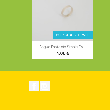
EXCLUSIVITÉ WEB !
Aperçu rapide

Bague Fantaisie Simple En...
4,00 €
Facebook
Instagram