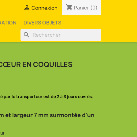
shopping_cart

Panier
(0)
Connexion
RATION
DIVERS OBJETS
search
 CŒUR EN COQUILLES
mé par le transporteur est de 2 à 3 jours ouvrés.
m et largeur 7 mm surmontée d'un
eur