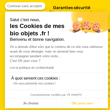
Continuer sans accepter
Garanties sécurité
Sécurisez vos paiements
Salut c'est nous,
les Cookies de mes
PRODUITS
NOTR
bio objets .fr !
Bienvenu et bonne navigation.
Quelle taille pour mes bio bijoux?
Livrai
Matières de base
Mentio
On a attendu d'être sûrs que le contenu de ce site vous intéresse
avant de vous déranger, mais on aimerait bien vous
Concept bracelet duo
Condit
accompagner pendant votre visite...
de ven
Remises commerciales
C'est OK pour vous ?
A pro
Promotions
Lire la politique de confidentialité
Paieme
Nouveaux produits
Politi
Meilleures ventes
À quoi servent ces cookies :
Politi
On vous présente nos cookies !
Charte
Consentements certifiés par
Plan d
Je choisis
OK pour moi