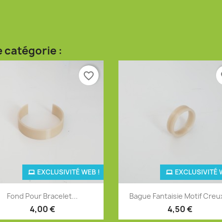
 catégorie :
favorite_border
fa
EXCLUSIVITÉ WEB !
EXCLUSIVITÉ 
Aperçu rapide
Aperçu rapide


Fond Pour Bracelet...
Bague Fantaisie Motif Creux
4,00 €
4,50 €