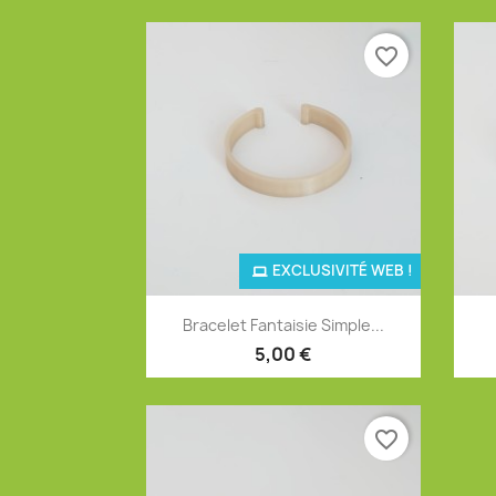
favorite_border
EXCLUSIVITÉ WEB !
Aperçu rapide

Bracelet Fantaisie Simple...
5,00 €
favorite_border