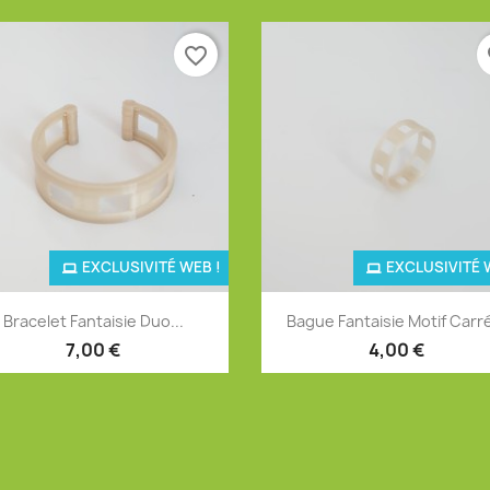
favorite_border
fa
EXCLUSIVITÉ WEB !
EXCLUSIVITÉ 
Aperçu rapide
Aperçu rapide


Bracelet Fantaisie Duo...
Bague Fantaisie Motif Carré
7,00 €
4,00 €