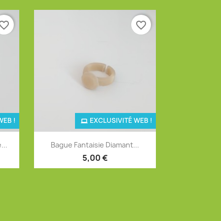
vorite_border
favorite_border
WEB !
EXCLUSIVITÉ WEB !
Aperçu rapide

...
Bague Fantaisie Diamant...
5,00 €