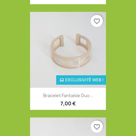
favorite_border
EXCLUSIVITÉ WEB !
Bracelet Fantaisie Duo...
7,00 €
favorite_border