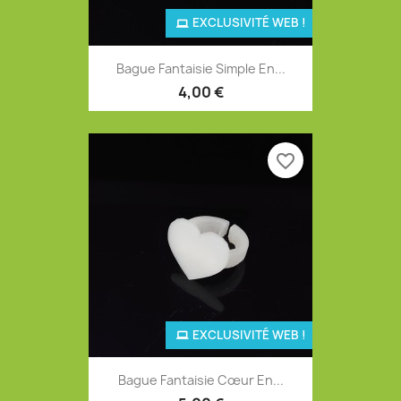
EXCLUSIVITÉ WEB !
Bague Fantaisie Simple En...
4,00 €
favorite_border
EXCLUSIVITÉ WEB !
Bague Fantaisie Cœur En...