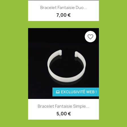
Bracelet Fantaisie Duo...
7,00 €
favorite_border
EXCLUSIVITÉ WEB !
Bracelet Fantaisie Simple...
5,00 €