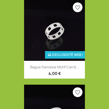
favorite_border
EXCLUSIVITÉ WEB !
Bague Fantaisie Motif Carré...
4,00 €
favorite_border