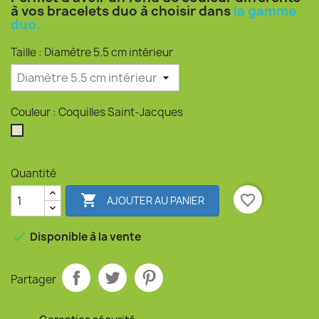
à vos bracelets duo à choisir dans
la gamme
duo.
Taille : Diamètre 5.5 cm intérieur
Couleur : Coquilles Saint-Jacques
Coquilles Saint-Jacques
Quantité

favorite_border
AJOUTER AU PANIER

Disponible à la vente
Partager