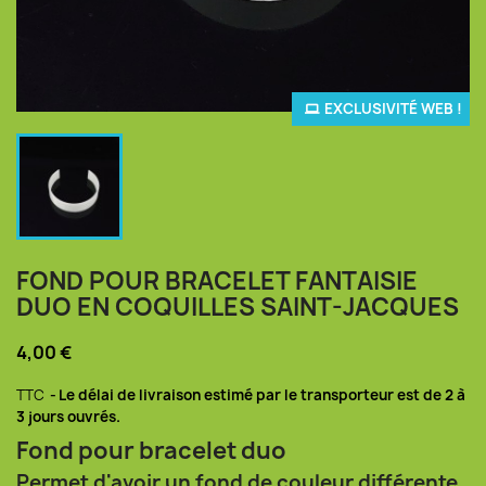
EXCLUSIVITÉ WEB !
FOND POUR BRACELET FANTAISIE
DUO EN COQUILLES SAINT-JACQUES
4,00 €
TTC
Le délai de livraison estimé par le transporteur est de 2 à
3 jours ouvrés.
Fond pour bracelet duo
Permet d'avoir un fond de couleur différente