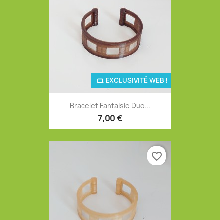
EXCLUSIVITÉ WEB !
Bracelet Fantaisie Duo...
7,00 €
favorite_border