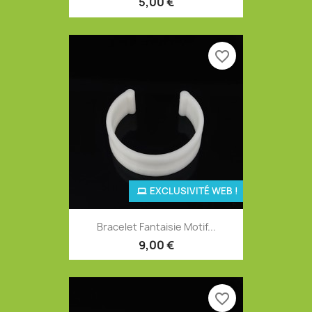
5,00 €
favorite_border
EXCLUSIVITÉ WEB !
Bracelet Fantaisie Motif...
9,00 €
favorite_border