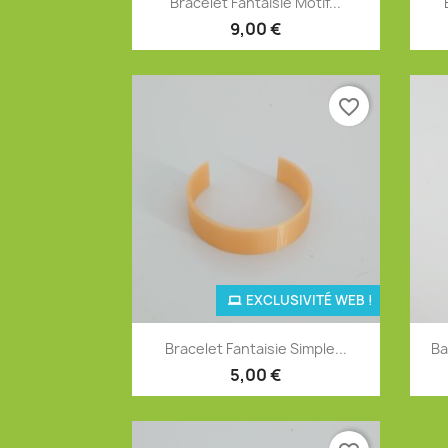
Bracelet Fantaisie Motif...
9,00 €
favorite_border
EXCLUSIVITÉ WEB !
Aperçu rapide

Bracelet Fantaisie Simple...
Ba
5,00 €