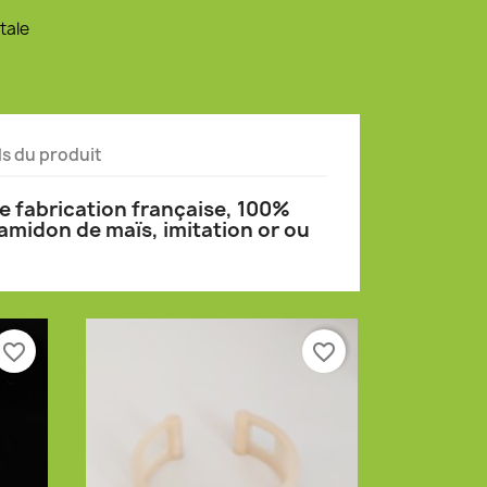
tale
ls du produit
de fabrication française, 100%
amidon de maïs, imitation or ou
favorite_border
favorite_border