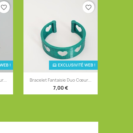
favorite_border
favorite_border
WEB !
EXCLUSIVITÉ WEB !
Aperçu rapide

r...
Bracelet Fantaisie Duo Cœur...
+4
7,00 €