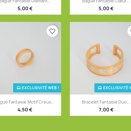
Bague Fantaisie Diamant...
Bague Fantaisie Cœur...
5,00 €
5,00 €
favorite_border
fa
EXCLUSIVITÉ WEB !
EXCLUSIVITÉ 
Aperçu rapide
Aperçu rapide


gue Fantaisie Motif Creux...
Bracelet Fantaisie Duo...
4,50 €
7,00 €