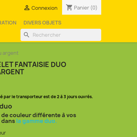
shopping_cart

Panier
(0)
Connexion
RATION
DIVERS OBJETS
search
u argent
LET FANTAISIE DUO
 ARGENT
mé par le transporteur est de 2 à 3 jours ouvrés.
 duo
 de couleur différente à vos
r dans
la gamme duo.
eur