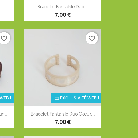
Aperçu rapide

.
Bracelet Fantaisie Duo...
7,00 €
favorite_border
favorite_border
WEB !
EXCLUSIVITÉ WEB !
Aperçu rapide

r...
Bracelet Fantaisie Duo Cœur...
7,00 €