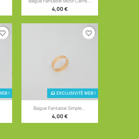
Bague Fantaisie Motif Carré...
4,00 €
vorite_border
favorite_border
WEB !
EXCLUSIVITÉ WEB !
Aperçu rapide

Bague Fantaisie Simple...
4,00 €