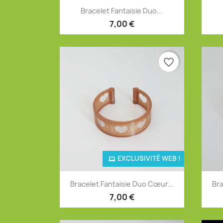
Aperçu rapide

Bracelet Fantaisie Duo...
7,00 €
favorite_border
EXCLUSIVITÉ WEB !
Aperçu rapide

Bracelet Fantaisie Duo Cœur...
Bra
7,00 €