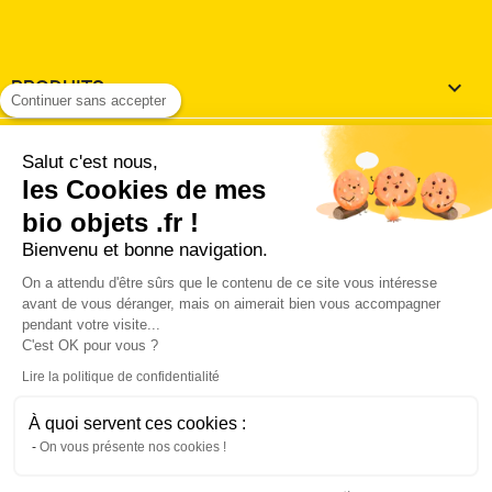
PRODUITS

Continuer sans accepter
NOTRE SOCIÉTÉ

Salut c'est nous,
les Cookies de mes
VOTRE COMPTE

bio objets .fr !
Bienvenu et bonne navigation.
INFORMATIONS
keyboard_arrow_down
On a attendu d'être sûrs que le contenu de ce site vous intéresse
J'accepte les
conditions utilisation et de vente
avant de vous déranger, mais on aimerait bien vous accompagner
pendant votre visite...
'accepte les conditions générales d'utilisation et de vente 
C'est OK pour vous ?
la charte des données personnelles.
Lire la politique de confidentialité
Connect with:
À quoi servent ces cookies :
© 2026 - Logiciel Ecommerce par PrestaShop™ Hébergé
On vous présente nos cookies !
sur un serveur en France