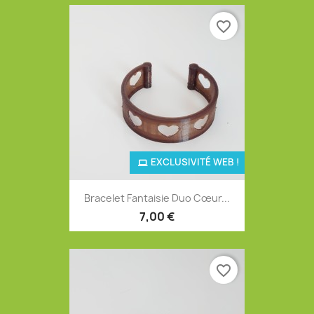
favorite_border
EXCLUSIVITÉ WEB !
Bracelet Fantaisie Duo Cœur...
7,00 €
favorite_border