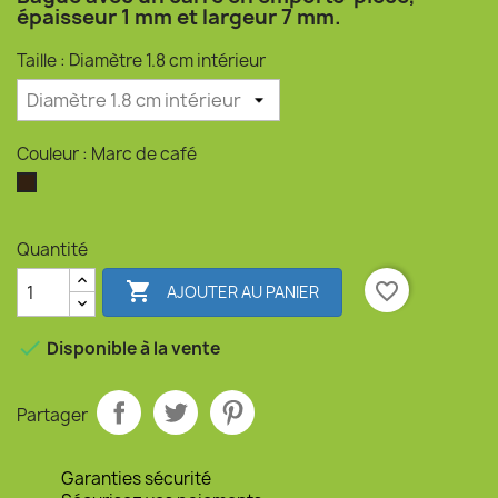
épaisseur 1 mm et largeur 7 mm.
Taille : Diamètre 1.8 cm intérieur
Couleur : Marc de café
Marc de café
Quantité

favorite_border
AJOUTER AU PANIER

Disponible à la vente
Partager
Garanties sécurité