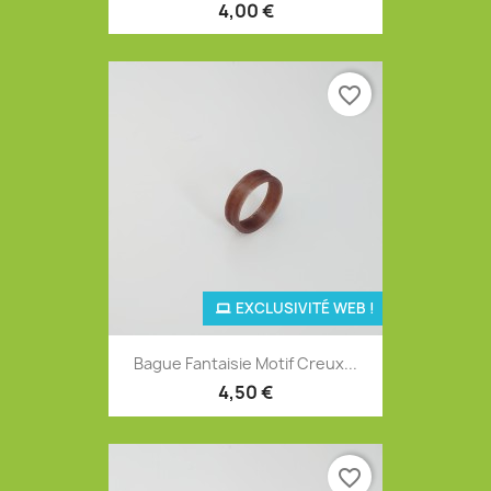
4,00 €
favorite_border
EXCLUSIVITÉ WEB !
Bague Fantaisie Motif Creux...
4,50 €
favorite_border