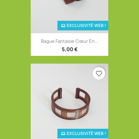
EXCLUSIVITÉ WEB !
Bague Fantaisie Cœur En...
5,00 €
favorite_border
EXCLUSIVITÉ WEB !