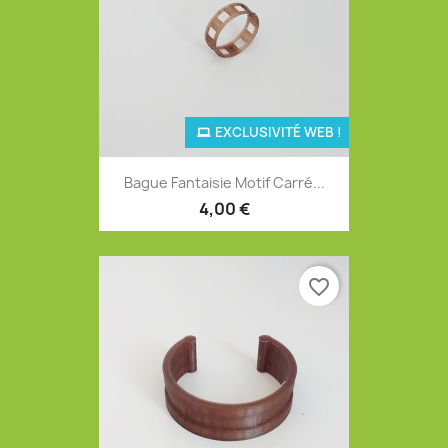
EXCLUSIVITÉ WEB !
Bague Fantaisie Motif Carré...
4,00 €
favorite_border