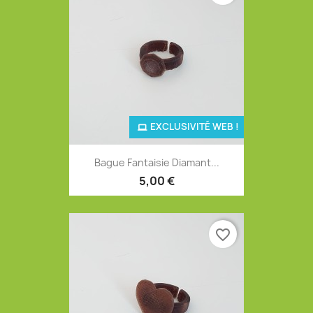
EXCLUSIVITÉ WEB !
Bague Fantaisie Diamant...
5,00 €
favorite_border