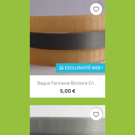
favorite_border
EXCLUSIVITÉ WEB !
Bague Fantaisie Bicolore En...
5,00 €
favorite_border