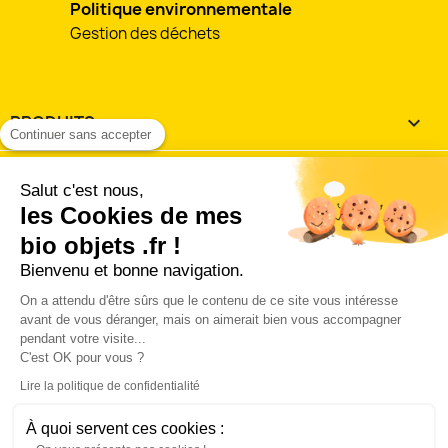
Politique environnementale
Gestion des déchets
PRODUITS

Continuer sans accepter
NOTRE SOCIÉTÉ

Salut c'est nous,
les Cookies de mes
VOTRE COMPTE

bio objets .fr !
Bienvenu et bonne navigation.
INFORMATIONS
keyboard_arrow_down
On a attendu d'être sûrs que le contenu de ce site vous intéresse
J'accepte les
conditions utilisation et de vente
avant de vous déranger, mais on aimerait bien vous accompagner
pendant votre visite...
'accepte les conditions générales d'utilisation et de vente 
C'est OK pour vous ?
la charte des données personnelles.
Lire la politique de confidentialité
Connect with:
À quoi servent ces cookies :
© 2026 - Logiciel Ecommerce par PrestaShop™ Hébergé