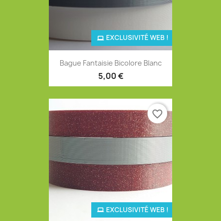
EXCLUSIVITÉ WEB !
Bague Fantaisie Bicolore Blanc
5,00 €
favorite_border
EXCLUSIVITÉ WEB !