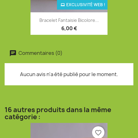
EXCLUSIVITÉ WEB !
Bracelet Fantaisie Bicolore...
6,00 €
Commentaires (0)
Aucun avis n'a été publié pour le moment.
16 autres produits dans la même
catégorie :
favorite_border