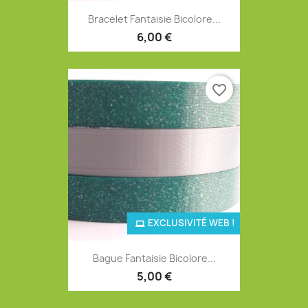
Bracelet Fantaisie Bicolore...
6,00 €
favorite_border
EXCLUSIVITÉ WEB !
Bague Fantaisie Bicolore...
5,00 €