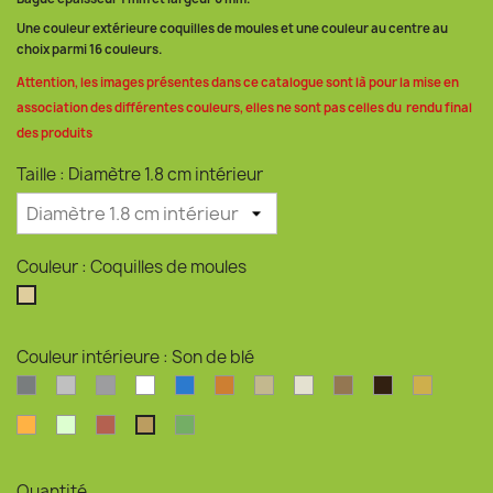
Une couleur extérieure coquilles de moules et une couleur au centre au
choix parmi 16 couleurs.
Attention, les images présentes dans ce catalogue sont là pour la mise en
association des différentes couleurs, elles ne sont pas celles du rendu final
des produits
Taille : Diamètre 1.8 cm intérieur
Couleur : Coquilles de moules
Coquilles de moules
Couleur intérieure : Son de blé
Argent
Argent clair
Argent perlé
Blanc
Bleu océan
Bronze
Coquilles d'huîtres
Coquilles Saint-Jacque
Drêche de brasser
Marc de café
Or
Orange
Phosphorescent
Rouge pailleté
Vert pailleté
Son de blé
Quantité