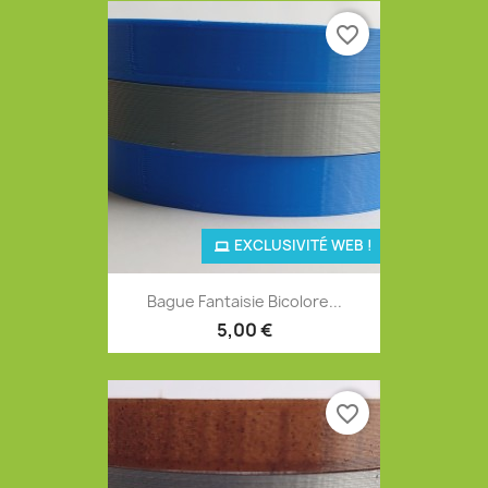
favorite_border
EXCLUSIVITÉ WEB !
Bague Fantaisie Bicolore...
5,00 €
favorite_border