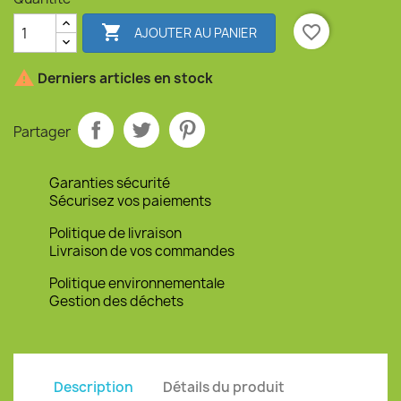

favorite_border
AJOUTER AU PANIER

Derniers articles en stock
Partager
Garanties sécurité
Sécurisez vos paiements
Politique de livraison
Livraison de vos commandes
Politique environnementale
Gestion des déchets
Description
Détails du produit