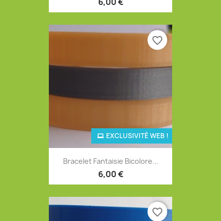
6,00 €
favorite_border
EXCLUSIVITÉ WEB !
Bracelet Fantaisie Bicolore...
6,00 €
favorite_border