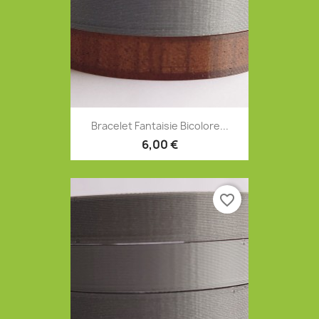
Bracelet Fantaisie Bicolore...
6,00 €
favorite_border