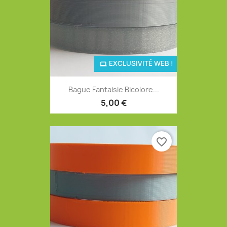
EXCLUSIVITÉ WEB !
Bague Fantaisie Bicolore...
5,00 €
favorite_border