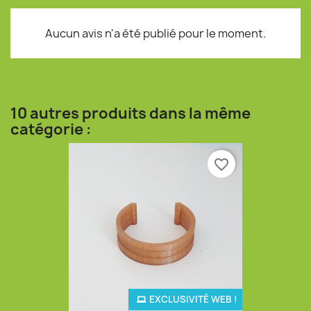
Aucun avis n'a été publié pour le moment.
10 autres produits dans la même
catégorie :
favorite_border
EXCLUSIVITÉ WEB !