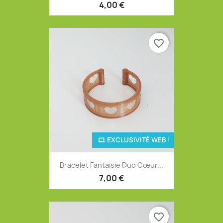
4,00 €
favorite_border
EXCLUSIVITÉ WEB !
Bracelet Fantaisie Duo Cœur...
7,00 €
favorite_border