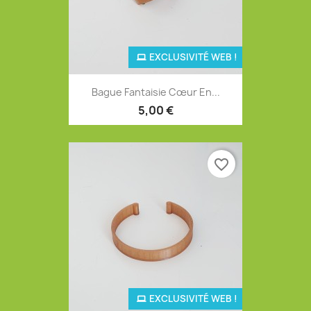
EXCLUSIVITÉ WEB !
Bague Fantaisie Cœur En...
5,00 €
favorite_border
EXCLUSIVITÉ WEB !