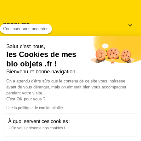
PRODUITS

Continuer sans accepter
NOTRE SOCIÉTÉ

Salut c'est nous,
les Cookies de mes
VOTRE COMPTE

bio objets .fr !
Bienvenu et bonne navigation.
INFORMATIONS
keyboard_arrow_down
On a attendu d'être sûrs que le contenu de ce site vous intéresse
J'accepte les
conditions utilisation et de vente
avant de vous déranger, mais on aimerait bien vous accompagner
pendant votre visite...
'accepte les conditions générales d'utilisation et de vente 
C'est OK pour vous ?
la charte des données personnelles.
Lire la politique de confidentialité
Connect with:
À quoi servent ces cookies :
© 2026 - Logiciel Ecommerce par PrestaShop™ Hébergé
On vous présente nos cookies !
sur un serveur en France