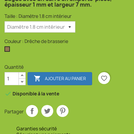
épaisseur 1 mm et largeur 7 mm.
Taille : Diamètre 1.8 cm intérieur
Couleur : Drêche de brasserie
Drêche de brasserie
Quantité

favorite_border
AJOUTER AU PANIER

Disponible à la vente
Partager
Garanties sécurité