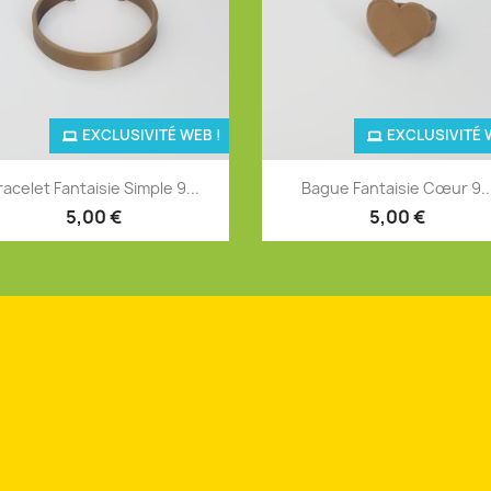
EXCLUSIVITÉ WEB !
EXCLUSIVITÉ 
Aperçu rapide
Aperçu rapide


racelet Fantaisie Simple 9...
Bague Fantaisie Cœur 9..
+4
+
5,00 €
5,00 €