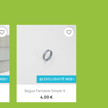
vorite_border
favorite_border
WEB !
EXCLUSIVITÉ WEB !
Aperçu rapide

.
Bague Fantaisie Simple 9...
12
+4
4,00 €