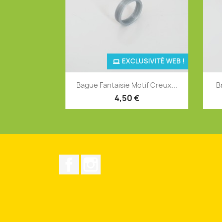
EXCLUSIVITÉ WEB !
Aperçu rapide

Bague Fantaisie Motif Creux...
B
+4
4,50 €
Facebook
Instagram