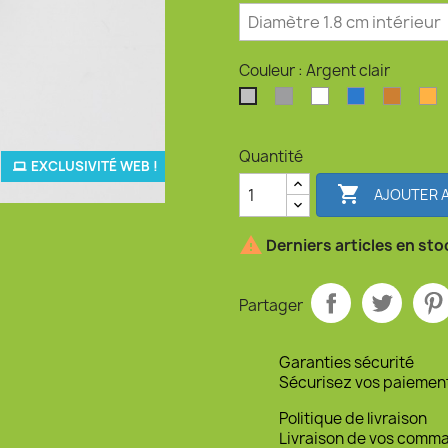
Couleur : Argent clair
Argent perlé
Blanc
Bleu océan
Bronz
O
Argent clair
Quantité
EXCLUSIVITÉ WEB !

AJOUTER A

Derniers articles en sto
Partager
Garanties sécurité
Sécurisez vos paiemen
Politique de livraison
Livraison de vos comm