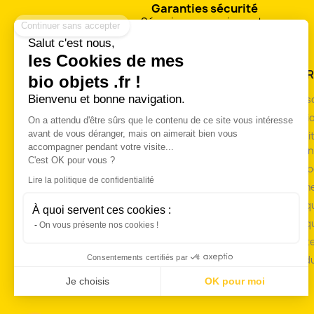
Continuer sans accepter
Garanties sécurité
Sécurisez vos paiements
Salut c'est nous,
les Cookies de mes
PRODUITS
NOTR
bio objets .fr !
Bienvenu et bonne navigation.
Quelle taille pour mes bio bijoux?
Livrai
Matières de base
Mentio
On a attendu d'être sûrs que le contenu de ce site vous intéresse
avant de vous déranger, mais on aimerait bien vous
Concept bracelet duo
Condit
accompagner pendant votre visite...
de ven
Remises commerciales
C'est OK pour vous ?
A pro
Promotions
Lire la politique de confidentialité
Paieme
Nouveaux produits
Politi
Meilleures ventes
À quoi servent ces cookies :
Politi
On vous présente nos cookies !
Charte
Consentements certifiés par
Plan d
Je choisis
OK pour moi
Plateforme de Gestion du Consentement : Personnalisez vos Opt
Axeptio consent