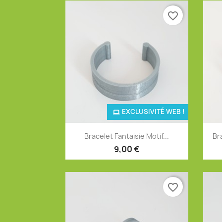
favorite_border
EXCLUSIVITÉ WEB !
Aperçu rapide

Bracelet Fantaisie Motif...
Br
+4
9,00 €
favorite_border