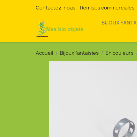
Contactez-nous
Remises commerciales
BIJOUX FANTA
Accueil
Bijoux fantaisies
En couleurs