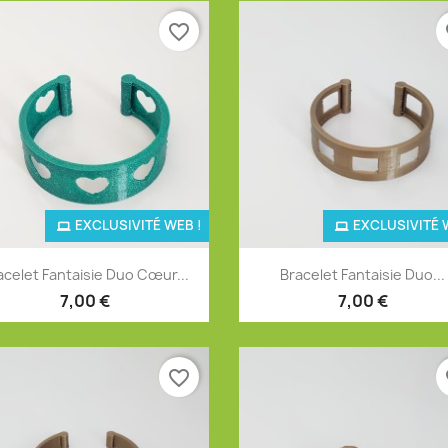
favorite_border
fa
EXCLUSIVITÉ WEB !
EXCLUSIVITÉ 
Aperçu rapide
Aperçu rapide


acelet Fantaisie Duo Cœur...
Bracelet Fantaisie Duo...
+4
+
7,00 €
7,00 €
favorite_border
fa