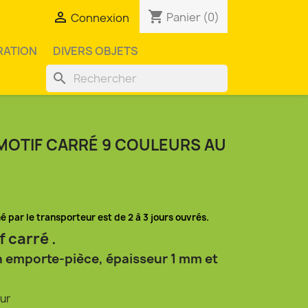
shopping_cart

Panier
(0)
Connexion
RATION
DIVERS OBJETS
search
 MOTIF CARRÉ 9 COULEURS AU
mé par le transporteur est de 2 à 3 jours ouvrés.
 carré .
n emporte-pièce, épaisseur 1 mm et
eur