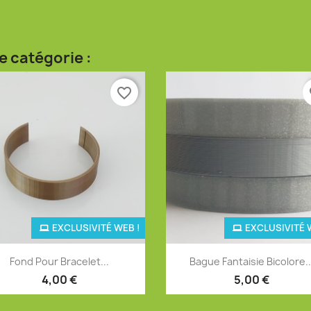
e catégorie :
favorite_border
fa
EXCLUSIVITÉ WEB !
EXCLUSIVITÉ 
Aperçu rapide
Aperçu rapide


Fond Pour Bracelet...
Bague Fantaisie Bicolore..
+4
+
4,00 €
5,00 €