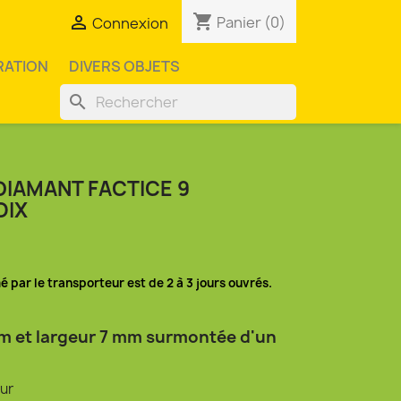
shopping_cart

Panier
(0)
Connexion
RATION
DIVERS OBJETS
search
DIAMANT FACTICE 9
OIX
mé par le transporteur est de 2 à 3 jours ouvrés.
m et largeur 7 mm surmontée d'un
eur