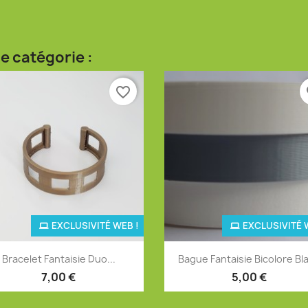
e catégorie :
favorite_border
fa
EXCLUSIVITÉ WEB !
EXCLUSIVITÉ 
Aperçu rapide
Aperçu rapide


Bracelet Fantaisie Duo...
Bague Fantaisie Bicolore Bl
+4
+
7,00 €
5,00 €