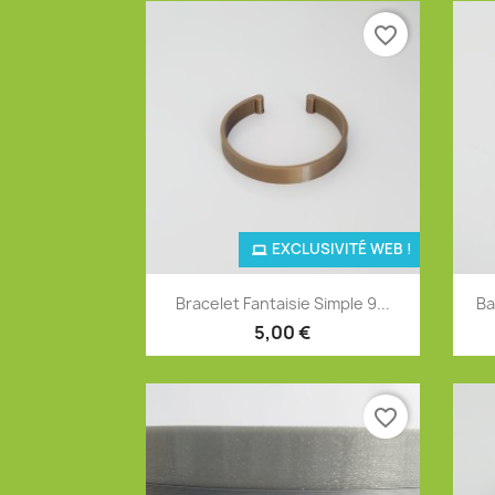
favorite_border
EXCLUSIVITÉ WEB !
Aperçu rapide

Bracelet Fantaisie Simple 9...
Ba
+4
5,00 €
favorite_border