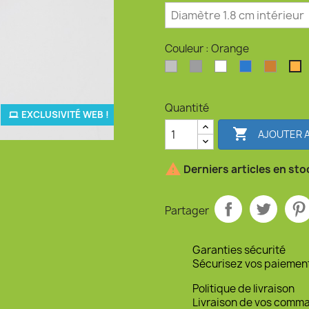
Couleur : Orange
Argent clair
Argent perlé
Blanc
Bleu océan
Bronz
O
Quantité
EXCLUSIVITÉ WEB !

AJOUTER A

Derniers articles en sto
Partager
Garanties sécurité
Sécurisez vos paiemen
Politique de livraison
Livraison de vos comm