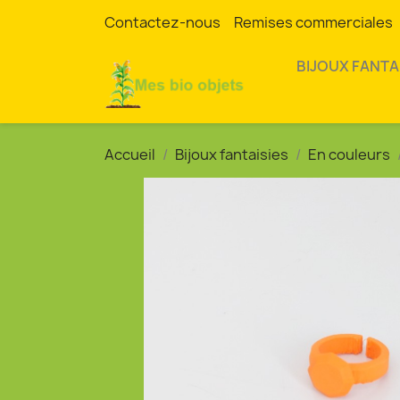
Contactez-nous
Remises commerciales
BIJOUX FANTA
Accueil
Bijoux fantaisies
En couleurs