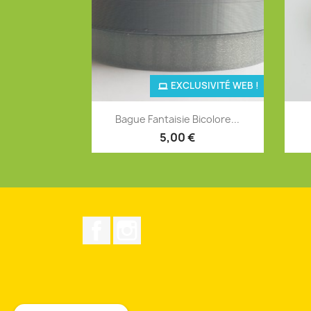
EXCLUSIVITÉ WEB !
Aperçu rapide

Bague Fantaisie Bicolore...
+12
5,00 €
Facebook
Instagram