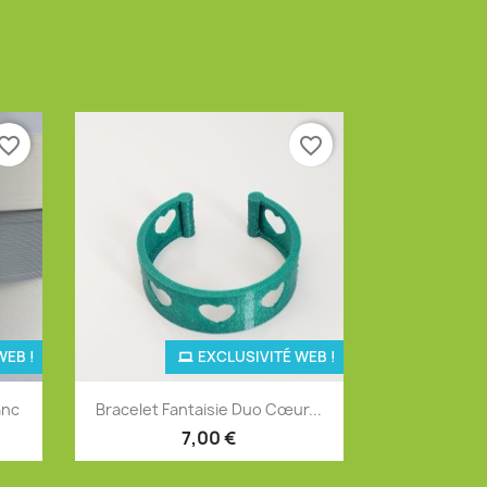
vorite_border
favorite_border
WEB !
EXCLUSIVITÉ WEB !
Aperçu rapide

anc
Bracelet Fantaisie Duo Cœur...
12
+4
7,00 €