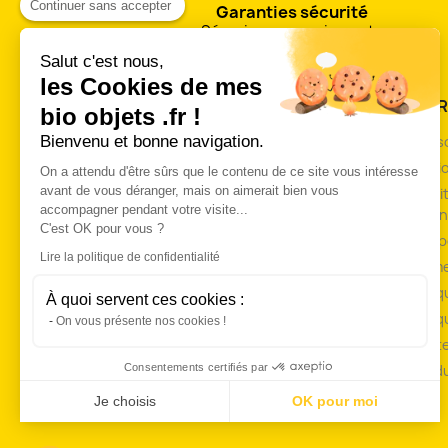
Continuer sans accepter
Garanties sécurité
Sécurisez vos paiements
Salut c'est nous,
les Cookies de mes
PRODUITS
NOTR
bio objets .fr !
Bienvenu et bonne navigation.
Quelle taille pour mes bio bijoux?
Livrai
Matières de base
Mentio
On a attendu d'être sûrs que le contenu de ce site vous intéresse
avant de vous déranger, mais on aimerait bien vous
Concept bracelet duo
Condit
accompagner pendant votre visite...
de ven
Remises commerciales
C'est OK pour vous ?
A pro
Promotions
Lire la politique de confidentialité
Paieme
Nouveaux produits
Politi
Meilleures ventes
À quoi servent ces cookies :
Politi
On vous présente nos cookies !
Charte
Consentements certifiés par
Plan d
Je choisis
OK pour moi
Plateforme de Gestion du Consentement : Personnalisez vos Opt
Axeptio consent