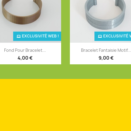
EXCLUSIVITÉ WEB !
EXCLUSIVITÉ 
Aperçu rapide
Aperçu rapide


Fond Pour Bracelet...
Bracelet Fantaisie Motif..
+4
+
4,00 €
9,00 €