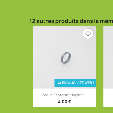
12 autres produits dans la mêm
favorite_border
EXCLUSIVITÉ WEB !
Aperçu rapide

Bague Fantaisie Simple 9...
+4
4,00 €