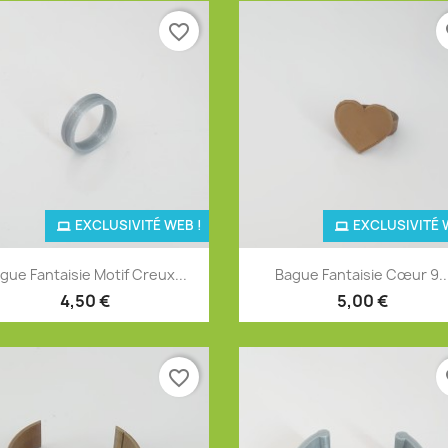
favorite_border
fa
EXCLUSIVITÉ WEB !
EXCLUSIVITÉ 
Aperçu rapide
Aperçu rapide


gue Fantaisie Motif Creux...
Bague Fantaisie Cœur 9..
+4
+
4,50 €
5,00 €
favorite_border
fa