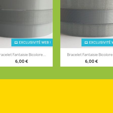
EXCLUSIVITÉ WEB !
EXCLUSIVITÉ 
Aperçu rapide
Aperçu rapide


racelet Fantaisie Bicolore...
Bracelet Fantaisie Bicolore.
+12
+
6,00 €
6,00 €