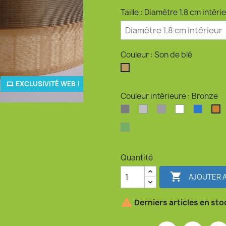
Taille : Diamètre 1.8 cm intéri
Couleur : Son de blé
Son de blé
EXCLUSIVITÉ WEB !
Couleur intérieure : Bronze
Argent
Argent clair
Argent perlé
Blanc
Bleu o
B
Vert pailleté
Quantité

AJOUTER A

Derniers articles en sto