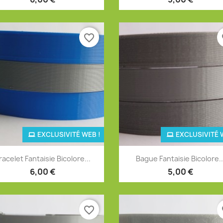
favorite_border
fa
EXCLUSIVITÉ WEB !
EXCLUSIVITÉ 
Aperçu rapide
Aperçu rapide


racelet Fantaisie Bicolore...
Bague Fantaisie Bicolore..
+12
+
6,00 €
5,00 €
favorite_border
fa