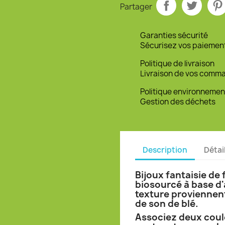
Partager
Garanties sécurité
Sécurisez vos paiemen
Politique de livraison
Livraison de vos comm
Politique environnemen
Gestion des déchets
Description
Détai
Bijoux fantaisie de
biosourcé à base d'
texture proviennent
de son de blé.
Associez deux coul