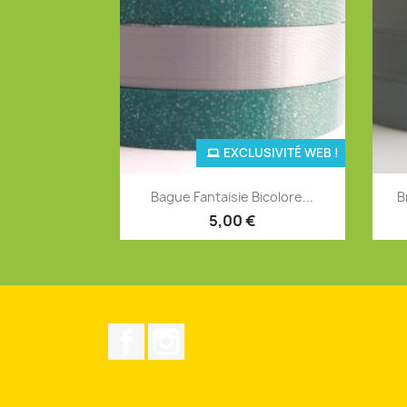
EXCLUSIVITÉ WEB !
Aperçu rapide

Bague Fantaisie Bicolore...
B
+12
5,00 €
Facebook
Instagram