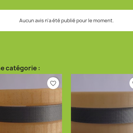
Aucun avis n'a été publié pour le moment.
e catégorie :
favorite_border
fa