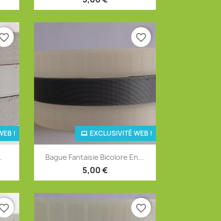
vorite_border
favorite_border
WEB !
EXCLUSIVITÉ WEB !
Aperçu rapide

.
Bague Fantaisie Bicolore En...
12
+12
5,00 €
vorite_border
favorite_border