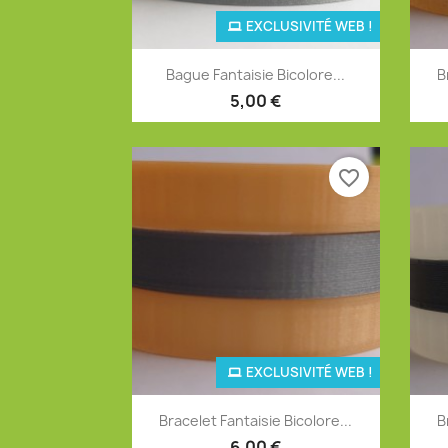
EXCLUSIVITÉ WEB !
Aperçu rapide

Bague Fantaisie Bicolore...
B
+12
5,00 €
favorite_border
EXCLUSIVITÉ WEB !
Aperçu rapide

Bracelet Fantaisie Bicolore...
B
+12
6,00 €