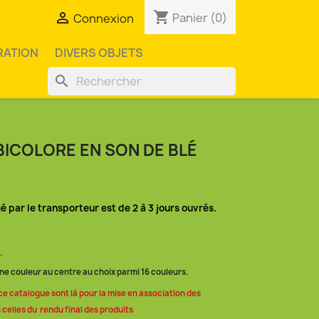
shopping_cart

Panier
(0)
Connexion
RATION
DIVERS OBJETS
search
BICOLORE EN SON DE BLÉ
mé par le transporteur est de 2 à 3 jours ouvrés.
.
ne couleur au centre au choix parmi 16 couleurs.
ce catalogue sont là pour la mise en association des
 celles du rendu final des produits