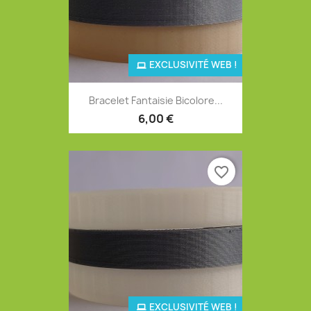
EXCLUSIVITÉ WEB !
Bracelet Fantaisie Bicolore...
6,00 €
favorite_border
EXCLUSIVITÉ WEB !