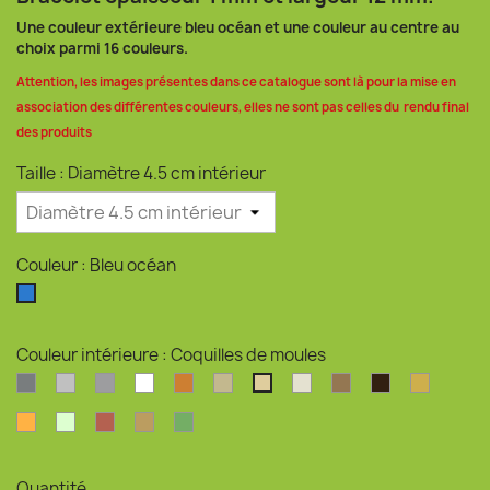
Une couleur extérieure bleu océan et une couleur au centre au
choix parmi 16 couleurs.
Attention, les images présentes dans ce catalogue sont là pour la mise en
association des différentes couleurs, elles ne sont pas celles du rendu final
des produits
Taille : Diamètre 4.5 cm intérieur
Couleur : Bleu océan
Bleu océan
Couleur intérieure : Coquilles de moules
Argent
Argent clair
Argent perlé
Blanc
Bronze
Coquilles d'huîtres
Coquilles Saint-Jacque
Drêche de brasser
Marc de café
Or
Coquilles de moules
Orange
Phosphorescent
Rouge pailleté
Son de blé
Vert pailleté
Quantité