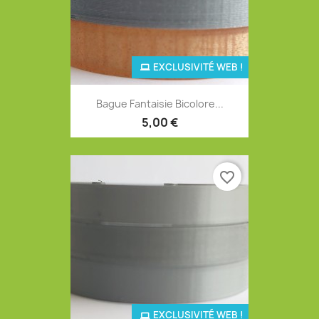
EXCLUSIVITÉ WEB !
Bague Fantaisie Bicolore...
5,00 €
favorite_border
EXCLUSIVITÉ WEB !