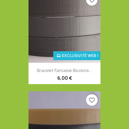
EXCLUSIVITÉ WEB !
Bracelet Fantaisie Bicolore...
6,00 €
favorite_border