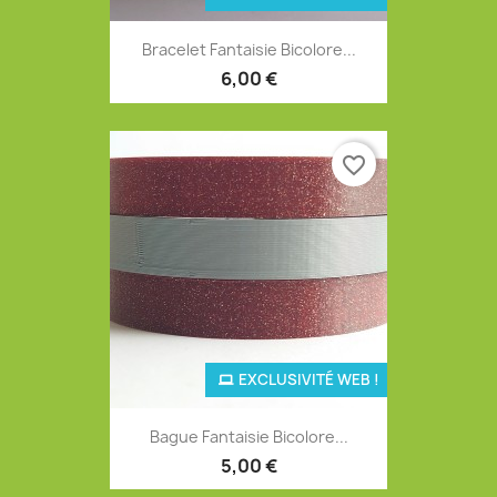
Bracelet Fantaisie Bicolore...
6,00 €
favorite_border
EXCLUSIVITÉ WEB !
Bague Fantaisie Bicolore...
5,00 €