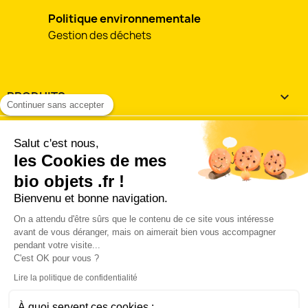
Politique environnementale
Gestion des déchets
PRODUITS

Continuer sans accepter
NOTRE SOCIÉTÉ

Salut c'est nous,
les Cookies de mes
VOTRE COMPTE

bio objets .fr !
Bienvenu et bonne navigation.
INFORMATIONS
keyboard_arrow_down
On a attendu d'être sûrs que le contenu de ce site vous intéresse
J'accepte les
conditions utilisation et de vente
avant de vous déranger, mais on aimerait bien vous accompagner
pendant votre visite...
'accepte les conditions générales d'utilisation et de vente 
C'est OK pour vous ?
la charte des données personnelles.
Lire la politique de confidentialité
Connect with:
À quoi servent ces cookies :