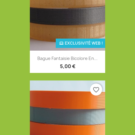
EXCLUSIVITÉ WEB !
Bague Fantaisie Bicolore En...
5,00 €
favorite_border