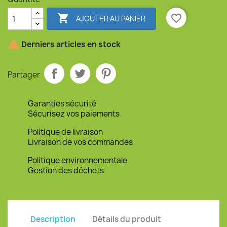

favorite_border
AJOUTER AU PANIER

Derniers articles en stock
Partager
Garanties sécurité
Sécurisez vos paiements
Politique de livraison
Livraison de vos commandes
Politique environnementale
Gestion des déchets
Description
Détails du produit