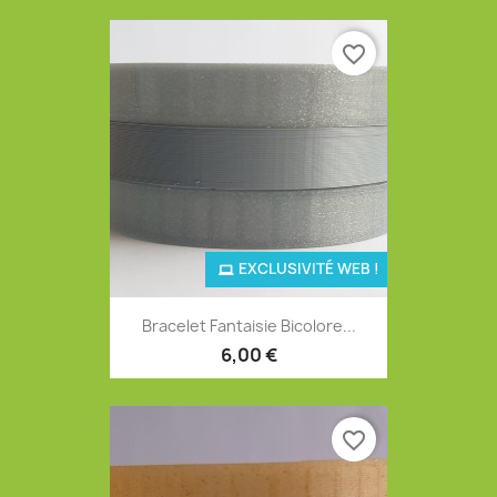
favorite_border
EXCLUSIVITÉ WEB !
Bracelet Fantaisie Bicolore...
6,00 €
favorite_border