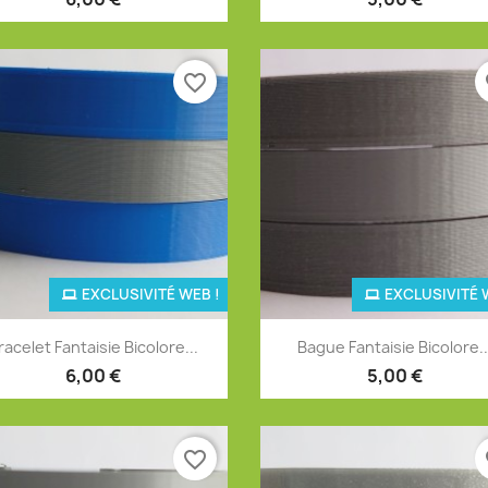
favorite_border
fa
EXCLUSIVITÉ WEB !
EXCLUSIVITÉ 
Aperçu rapide
Aperçu rapide


racelet Fantaisie Bicolore...
Bague Fantaisie Bicolore..
+12
+
6,00 €
5,00 €
favorite_border
fa