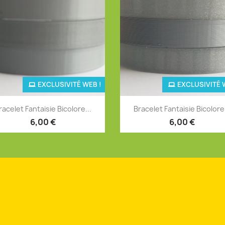
EXCLUSIVITÉ WEB !
EXCLUSIVITÉ 
Aperçu rapide
Aperçu rapide


racelet Fantaisie Bicolore...
Bracelet Fantaisie Bicolore.
+12
+
6,00 €
6,00 €