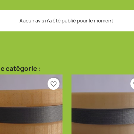
Aucun avis n'a été publié pour le moment.
e catégorie :
favorite_border
fa