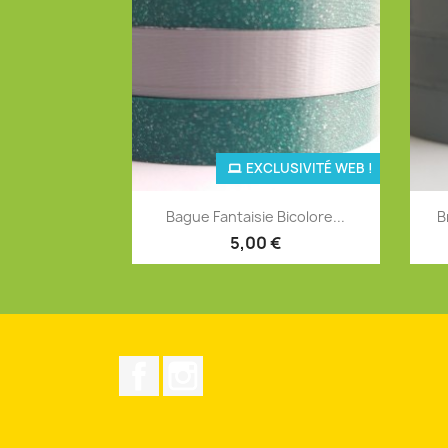
EXCLUSIVITÉ WEB !
Aperçu rapide

Bague Fantaisie Bicolore...
B
+12
5,00 €
Facebook
Instagram