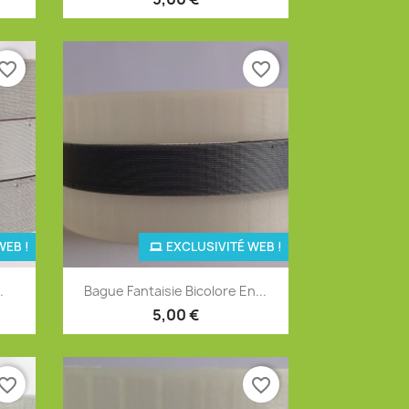
vorite_border
favorite_border
WEB !
EXCLUSIVITÉ WEB !
Aperçu rapide

.
Bague Fantaisie Bicolore En...
12
+12
5,00 €
vorite_border
favorite_border