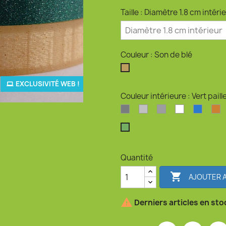
Taille : Diamètre 1.8 cm intéri
Couleur : Son de blé
Son de blé
EXCLUSIVITÉ WEB !
Couleur intérieure : Vert paill
Argent
Argent clair
Argent perlé
Blanc
Bleu o
B
Vert pailleté
Quantité

AJOUTER A

Derniers articles en sto