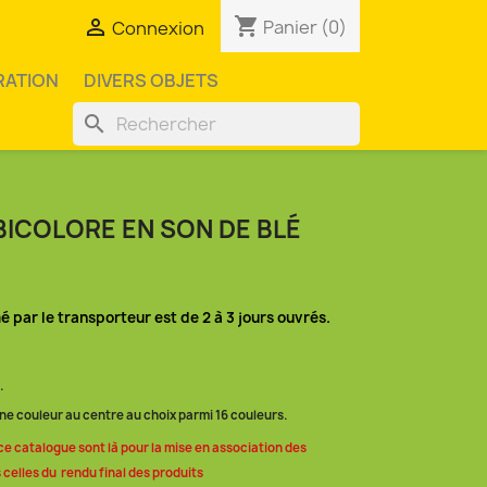
shopping_cart

Panier
(0)
Connexion
RATION
DIVERS OBJETS
search
BICOLORE EN SON DE BLÉ
mé par le transporteur est de 2 à 3 jours ouvrés.
.
ne couleur au centre au choix parmi 16 couleurs.
ce catalogue sont là pour la mise en association des
 celles du rendu final des produits