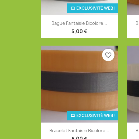
EXCLUSIVITÉ WEB !
Aperçu rapide

Bague Fantaisie Bicolore...
B
+12
5,00 €
favorite_border
EXCLUSIVITÉ WEB !
Aperçu rapide

Bracelet Fantaisie Bicolore...
B
+12
6,00 €