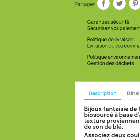
Partager
Garanties sécurité
Sécurisez vos paiemen
Politique de livraison
Livraison de vos comm
Politique environnemen
Gestion des déchets
Description
Détai
Bijoux fantaisie de
biosourcé à base d'
texture proviennent
de son de blé.
Associez deux coul