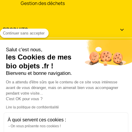
Gestion des déchets
PRODUITS

Continuer sans accepter
NOTRE SOCIÉTÉ

Salut c'est nous,
les Cookies de mes
VOTRE COMPTE

bio objets .fr !
Bienvenu et bonne navigation.
INFORMATIONS
keyboard_arrow_down
On a attendu d'être sûrs que le contenu de ce site vous intéresse
J'accepte les
conditions utilisation et de vente
avant de vous déranger, mais on aimerait bien vous accompagner
pendant votre visite...
'accepte les conditions générales d'utilisation et de vente 
C'est OK pour vous ?
la charte des données personnelles.
Lire la politique de confidentialité
Connect with:
À quoi servent ces cookies :
© 2026 - Logiciel Ecommerce par PrestaShop™ Hébergé
On vous présente nos cookies !