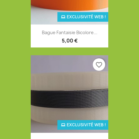
EXCLUSIVITÉ WEB !
Bague Fantaisie Bicolore...
5,00 €
favorite_border
EXCLUSIVITÉ WEB !