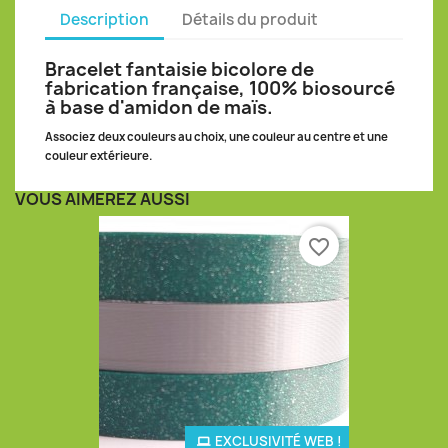
Description
Détails du produit
Bracelet fantaisie bicolore de
fabrication française, 100% biosourcé
à base d'amidon de maïs.
Associez deux couleurs au choix, une couleur au centre et une
couleur extérieure.
VOUS AIMEREZ AUSSI
favorite_border
EXCLUSIVITÉ WEB !