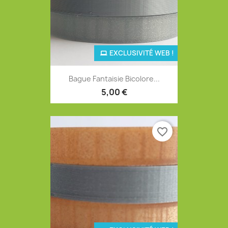
EXCLUSIVITÉ WEB !
Bague Fantaisie Bicolore...
5,00 €
favorite_border