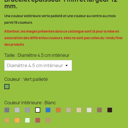
mm.
Une couleur extérieure verte pailleté et une couleur au centre au choix
parmi 16 couleurs.
Attention, les images présentes dans ce catalogue sont là pour la mise en
association des différentes couleurs, elles ne sont pas celles du rendu final
des produits
Taille : Diamètre 4.5 cm intérieur
Couleur : Vert pailleté
Vert pailleté
Couleur intérieure : Blanc
Argent
Argent clair
Argent perlé
Bleu océan
Bronze
Coquilles d'huîtres
Coquilles de moules
Coquilles Saint-J
Drêche de br
Marc de
Blanc
Or
Orange
Phosphorescent
Rouge pailleté
Son de blé