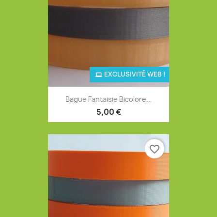
EXCLUSIVITÉ WEB !
Bague Fantaisie Bicolore...
5,00 €
favorite_border