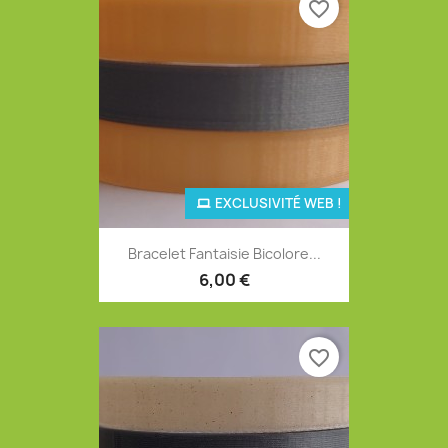
favorite_border
EXCLUSIVITÉ WEB !
Bracelet Fantaisie Bicolore...
6,00 €
favorite_border