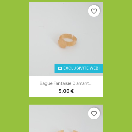
favorite_border
EXCLUSIVITÉ WEB !
Bague Fantaisie Diamant...
5,00 €
favorite_border