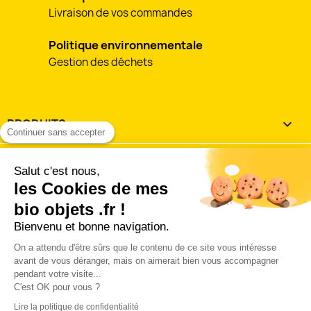
Livraison de vos commandes
Politique environnementale
Gestion des déchets
PRODUITS

Continuer sans accepter
NOTRE SOCIÉTÉ

Salut c'est nous,
les Cookies de mes
VOTRE COMPTE

bio objets .fr !
Bienvenu et bonne navigation.
INFORMATIONS
keyboard_arrow_down
On a attendu d'être sûrs que le contenu de ce site vous intéresse
J'accepte les
conditions utilisation et de vente
avant de vous déranger, mais on aimerait bien vous accompagner
pendant votre visite...
'accepte les conditions générales d'utilisation et de vente 
C'est OK pour vous ?
la charte des données personnelles.
Lire la politique de confidentialité