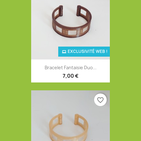
EXCLUSIVITÉ WEB !
Bracelet Fantaisie Duo...
7,00 €
favorite_border