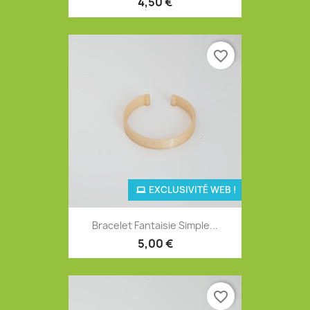
4,50 €
favorite_border
EXCLUSIVITÉ WEB !
Bracelet Fantaisie Simple...
5,00 €
favorite_border