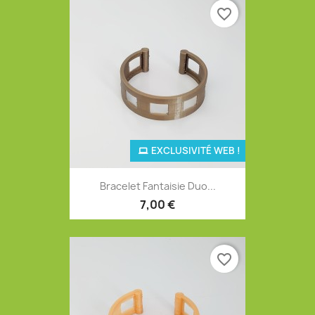
favorite_border
EXCLUSIVITÉ WEB !
Bracelet Fantaisie Duo...
7,00 €
favorite_border