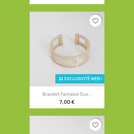
favorite_border
EXCLUSIVITÉ WEB !
Bracelet Fantaisie Duo...
7,00 €
favorite_border