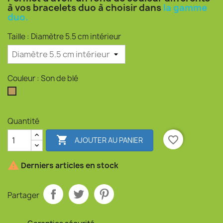
à vos bracelets duo à choisir dans
la gamme
duo.
Taille : Diamètre 5.5 cm intérieur
Couleur : Son de blé
Son de blé
Quantité

favorite_border
AJOUTER AU PANIER

Derniers articles en stock
Partager