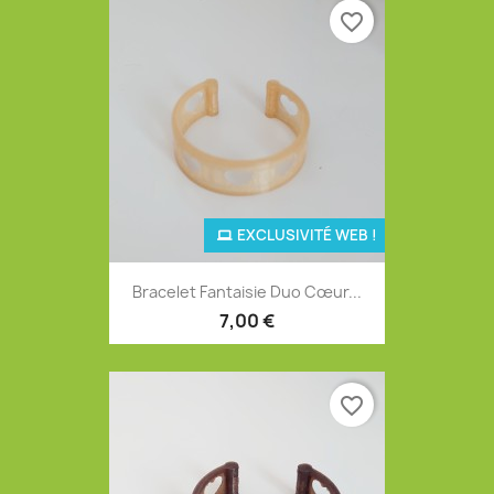
favorite_border
EXCLUSIVITÉ WEB !
Bracelet Fantaisie Duo Cœur...
7,00 €
favorite_border