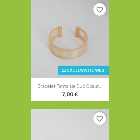
favorite_border
EXCLUSIVITÉ WEB !
Bracelet Fantaisie Duo Cœur...
7,00 €
favorite_border