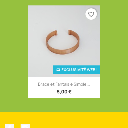
favorite_border
EXCLUSIVITÉ WEB !
Bracelet Fantaisie Simple...
5,00 €
Facebook
Instagram