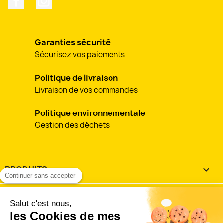
Garanties sécurité
Sécurisez vos paiements
Politique de livraison
Livraison de vos commandes
Politique environnementale
Gestion des déchets
PRODUITS

Continuer sans accepter
NOTRE SOCIÉTÉ

Salut c'est nous,
les Cookies de mes
VOTRE COMPTE
