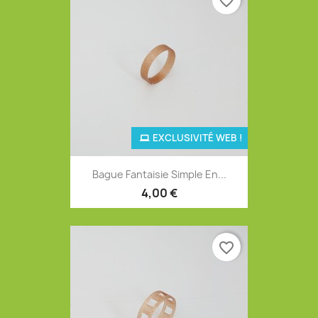
favorite_border
EXCLUSIVITÉ WEB !
Bague Fantaisie Simple En...
4,00 €
favorite_border