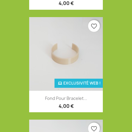
4,00 €
favorite_border
EXCLUSIVITÉ WEB !
Fond Pour Bracelet...
4,00 €
favorite_border