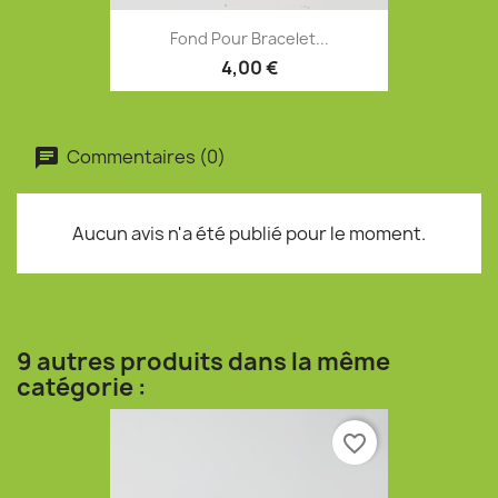
Fond Pour Bracelet...
4,00 €
Commentaires (0)
Aucun avis n'a été publié pour le moment.
9 autres produits dans la même
catégorie :
favorite_border