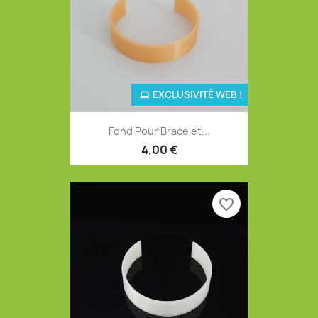
EXCLUSIVITÉ WEB !
Fond Pour Bracelet...
4,00 €
favorite_border