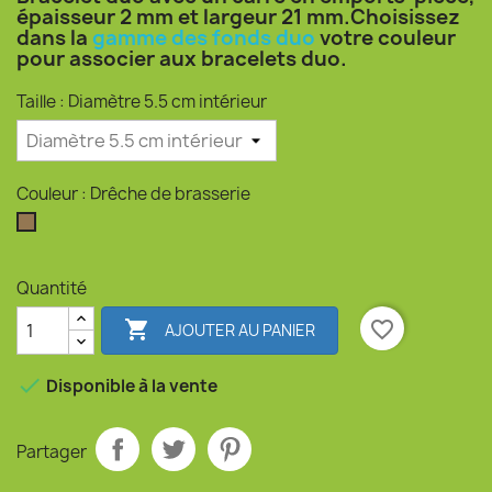
épaisseur 2 mm et largeur 21 mm.Choisissez
dans la
gamme des fonds duo
votre couleur
pour associer aux bracelets duo.
Taille : Diamètre 5.5 cm intérieur
Couleur : Drêche de brasserie
Drêche de brasserie
Quantité

favorite_border
AJOUTER AU PANIER

Disponible à la vente
Partager