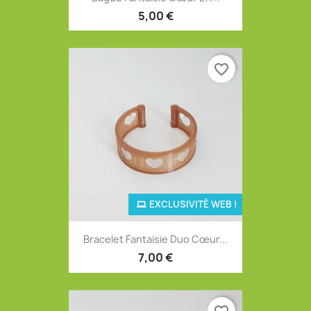
5,00 €
favorite_border
EXCLUSIVITÉ WEB !
Bracelet Fantaisie Duo Cœur...
7,00 €