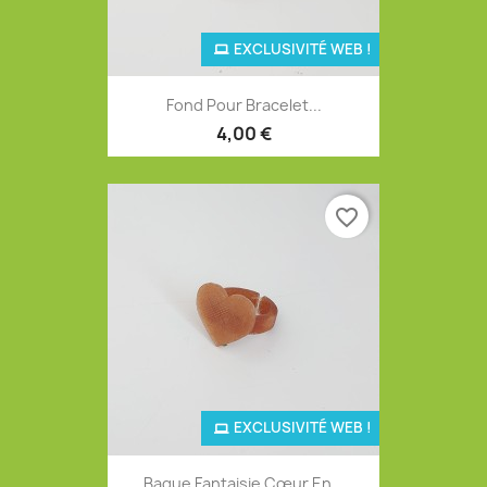
EXCLUSIVITÉ WEB !
Fond Pour Bracelet...
4,00 €
favorite_border
EXCLUSIVITÉ WEB !
Bague Fantaisie Cœur En...