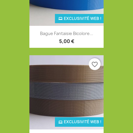
EXCLUSIVITÉ WEB !
Bague Fantaisie Bicolore...
5,00 €
favorite_border
EXCLUSIVITÉ WEB !