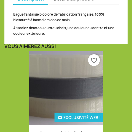
Bague fantaisie bicolore de fabrication française, 100%
biosourcé à base d'amidon de maïs.
Associez deux couleurs au choix, une couleur au centre et une
couleur extérieure.
VOUS AIMEREZ AUSSI
favorite_border
EXCLUSIVITÉ WEB !