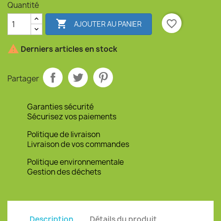
Quantité

favorite_border
AJOUTER AU PANIER

Derniers articles en stock
Partager
Garanties sécurité
Sécurisez vos paiements
Politique de livraison
Livraison de vos commandes
Politique environnementale
Gestion des déchets
Description
Détails du produit