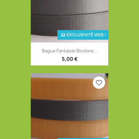
EXCLUSIVITÉ WEB !
Bague Fantaisie Bicolore...
5,00 €
favorite_border