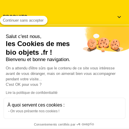
PRODUITS

Continuer sans accepter
NOTRE SOCIÉTÉ

Salut c'est nous,
les Cookies de mes
VOTRE COMPTE

bio objets .fr !
Bienvenu et bonne navigation.
INFORMATIONS
keyboard_arrow_down
On a attendu d'être sûrs que le contenu de ce site vous intéresse
J'accepte les
conditions utilisation et de vente
avant de vous déranger, mais on aimerait bien vous accompagner
pendant votre visite...
'accepte les conditions générales d'utilisation et de vente 
C'est OK pour vous ?
la charte des données personnelles.
Lire la politique de confidentialité
Connect with:
À quoi servent ces cookies :
© 2026 - Logiciel Ecommerce par PrestaShop™ Hébergé
On vous présente nos cookies !
sur un serveur en France
Consentements certifiés par