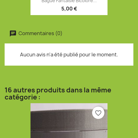
Bague Fantaisie Bicolore...
5,00 €
Commentaires (0)
Aucun avis n'a été publié pour le moment.
16 autres produits dans la même
catégorie :
favorite_border