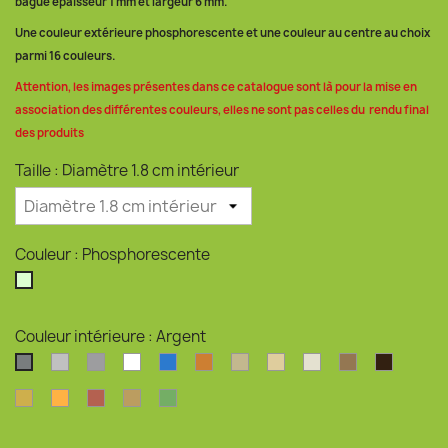
bague épaisseur 1 mm et largeur 6 mm.
Une couleur extérieure phosphorescente et une couleur au centre au choix
parmi 16 couleurs.
Attention, les images présentes dans ce catalogue sont là pour la mise en
association des différentes couleurs, elles ne sont pas celles du rendu final
des produits
Taille : Diamètre 1.8 cm intérieur
Couleur : Phosphorescente
Phosphorescente
Couleur intérieure : Argent
Argent clair
Argent perlé
Blanc
Bleu océan
Bronze
Coquilles d'huîtres
Coquilles de moules
Coquilles Saint-J
Drêche de br
Marc de
Argent
Or
Orange
Rouge pailleté
Son de blé
Vert pailleté